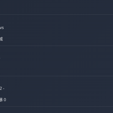
vs
城
-
 -
 0