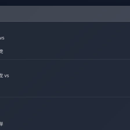
健布局、精准投壶，每轮比拼全力以赴，以过硬
的竞技实力、顽强的拼搏意志和良好的体育风
尚，赢得了赛事组委会及各代表队的高度认可。
随着团体项目圆满收官，轮椅混双组与听障混双
vs
组比赛即将打响。(完)
虎
 vs
岸