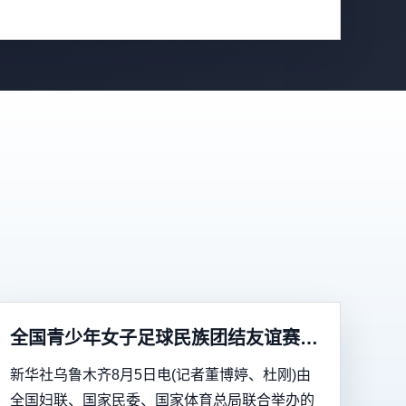
打破僵局，取得1:0领先。 易边再战，中国U17男
场逼抢。第53分钟，勒沃库森队球员丹尼尔·艾希
过大，两黄变一红被罚离场。第61分钟，刚刚替补
17男足球员赵松源在角球进攻中头球摆渡，孔玺
补射破门，扳平比分。仅过了1分钟，赵松源在禁区
轰出世界波，中国队以2:1完成反超。此后他们稳
将领先优势保持至终场。 “上半场出现了一些失
丢球，下半场我们进行了调整，再加上对手吃到红
些运气成分，当然在逆境中完成逆转还是非常高兴
国U17男足主教练浮嶋敏赛后透露，红牌后在替补
手主教练调整五后卫的战术，“之前对于这样的情
过预案，球员应对也很及时，这场比赛赢球的功劳
员。” 在前两轮比赛中，中国U17男足先后以3:
全国青少年女子足球民族团结友谊赛开赛
森纳U17队、1:0力克毕尔巴鄂竞技U17队，提前一轮
额。 对于小组赛的三连胜，孔玺诺认为，球员不管
新华社乌鲁木齐8月5日电(记者董博婷、杜刚)由
补，都做好了充分准备，“赵松源替补出场很快就打
全国妇联、国家民委、国家体育总局联合举办的