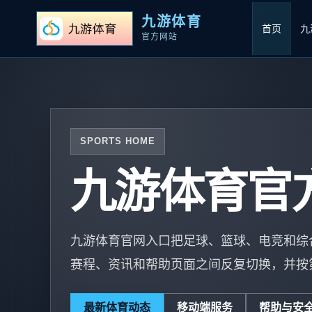
九游体育
首页
九
官方网站
SPORTS HOME
九游体育官
九游体育官网入口把足球、篮球、电竞和综
赛程、资讯和帮助页面之间反复切换，并按
最新体育动态
移动端服务
帮助与安