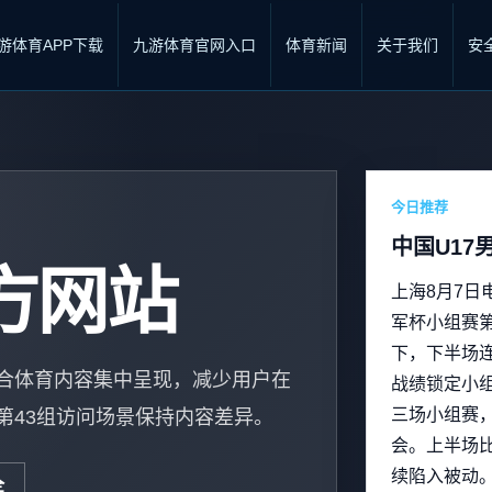
游体育APP下载
九游体育官网入口
体育新闻
关于我们
安
今日推荐
方网站
上海8月7日电
军杯小组赛第
下，下半场连
合体育内容集中呈现，减少用户在
战绩锁定小组
三场小组赛
第43组访问场景保持内容差异。
会。上半场比
续陷入被动。
全