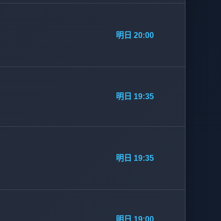
明日 20:00
明日 19:35
明日 19:35
明日 19:00