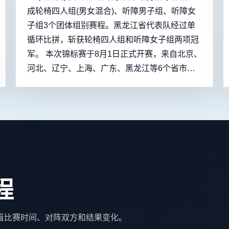
进了反超比
成轮椅四人组(男女混合)、听障男子组、听障女
错，三场比
子组3个团体组别赛程。黑龙江省代表队经过单
高。半决赛我
循环比拼，斩获轮椅四人组和听障女子组两项冠
国U17男足
军。 本次锦标赛于8月1日正式开赛，来自北京、
队、上海U1
河北、辽宁、上海、广东、黑龙江等6个省市及
赛中迎战来自
香港特别行政区的37支队伍参加团体及混双5个
欧洲流派风
组别比赛。历经高强度单循环赛，三个组别名次
和类型的比赛
最终落定：轮椅四人组，黑龙江一队夺冠，北京
队、河北队分获亚、季军；听障女子组，黑龙江
一队成功问鼎，河北队、辽宁队位列二、三名；
听障男子组，河北队摘金，广东队、辽宁队分获
银、铜牌。 黑龙江轮椅四人组队伍中，王海涛、
程
李娜娜、张强等老将沉稳担当，年轻队员勇于突
破，新老配合默契、接续发力；听障女子组中尹
瑜、杨雪、李红等老队员带领新队员敢打敢拼，
看比赛时间、对阵双方和结果变化。
沉着应对。面对全国顶尖对手，黑龙江运动员稳